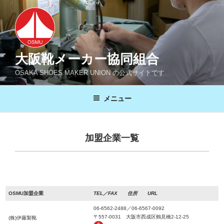
コ
ン
テ
ン
ツ
大阪靴メーカー協同組合
へ
OSAKA SHOES MAKER UNION の公式サイトです
ス
キ
メニュー
ッ
プ
加盟企業一覧
OSMU加盟企業
TEL／FAX 住所 URL
06-6562-2488／06-6567-0092
〒557-0031 大阪市西成区鶴見橋2-12-25
(株)伊藤製靴