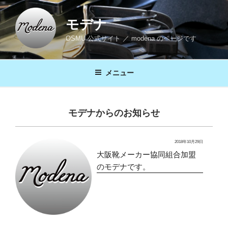
コ
ン
モデナ
テ
OSMU 公式サイト ／ modena のページです
ン
ツ
へ
メニュー
ス
キ
ッ
モデナからのお知らせ
プ
2018年10月29日
大阪靴メーカー協同組合加盟
のモデナです。