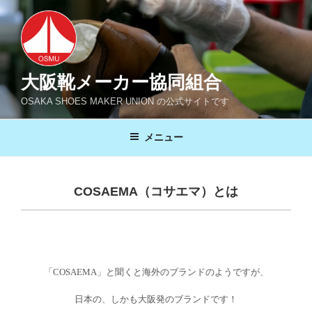
コ
ン
テ
ン
ツ
大阪靴メーカー協同組合
へ
OSAKA SHOES MAKER UNION の公式サイトです
ス
キ
メニュー
ッ
プ
COSAEMA（コサエマ）とは
「COSAEMA」と聞くと海外のブランドのようですが、
日本の、しかも大阪発のブランドです！