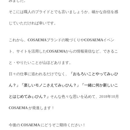
みました。
そこには職人のプライドとでも言いましょうか、確かな自信を感
じていただければ幸いです。
これから、
COSAEMA
ブランドの靴づくりや
COSAEMA
イベン
ト、サイトを活用した
COSAEMA
からの情報発信など、できるこ
と・やりたいことが山ほどあります。
日々の仕事に追われるだけでなく、
「おもろいことやってみぃひ
ん？」「楽しいモノこさえてみぃひん？」「一緒に何か新しいこ
とはじめてみぃひん？」
そんな色々な思いを込めて、2018年10月
COSAEMA
が発進します！
今後の
COSAEMA
にどうぞご期待ください！