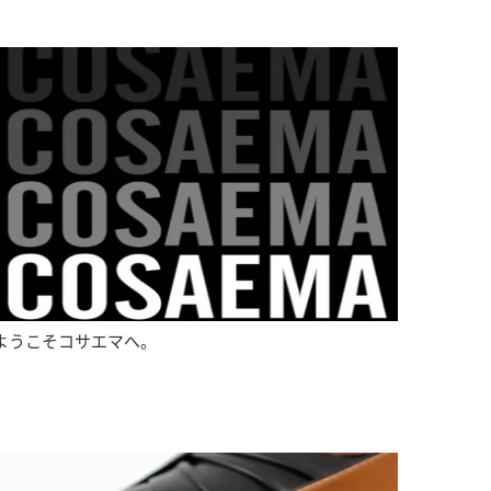
ようこそコサエマへ。