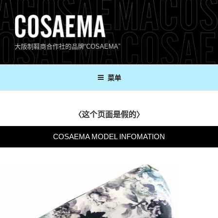
跳
至
内
容
大阪制鞋商合作社的品牌“COSAEMA”
菜单
〈这个页面是假的〉
COSAEMA MODEL INFOMATION