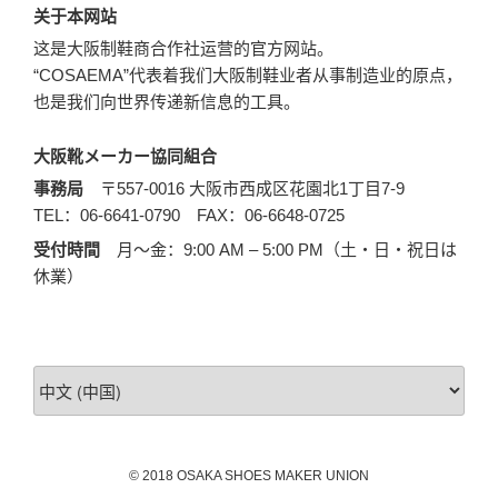
关于本网站
这是大阪制鞋商合作社运营的官方网站。
“COSAEMA”代表着我们大阪制鞋业者从事制造业的原点，
也是我们向世界传递新信息的工具。
大阪靴メーカー協同組合
事務局
〒557-0016 大阪市西成区花園北1丁目7-9
TEL：06-6641-0790 FAX：06-6648-0725
受付時間
月〜金：9:00 AM – 5:00 PM（土・日・祝日は
休業）
选
择
语
言
©️ 2018 OSAKA SHOES MAKER UNION