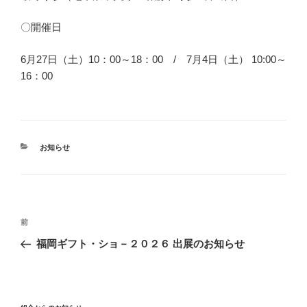
〇開催日
6月27日（土）10：00～18：00 / 7月4日（土） 10:00～
16：00
カ
お知らせ
テ
ゴ
リ
ー
投
前
前
稿
の
福岡ギフト・ショ－２０２６ 出展のお知らせ
ナ
投
ビ
稿
ゲ