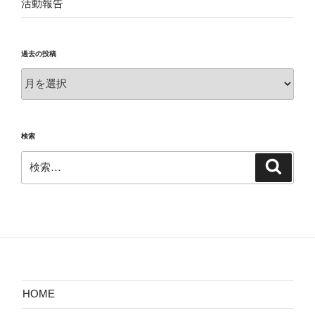
活動報告
過去の投稿
過
去
の
投
検索
稿
検
検
索
索:
HOME