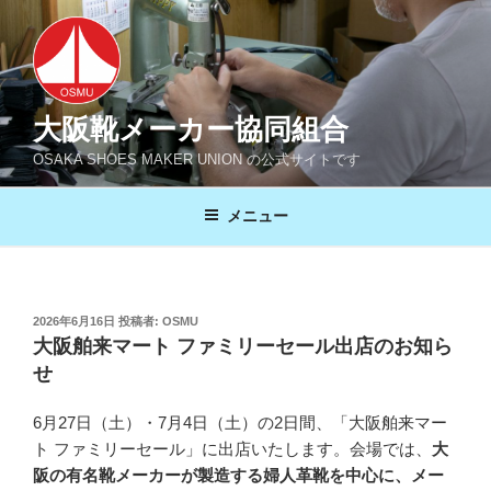
コ
ン
テ
ン
ツ
大阪靴メーカー協同組合
へ
OSAKA SHOES MAKER UNION の公式サイトです
ス
キ
メニュー
ッ
プ
投
2026年6月16日
投稿者:
OSMU
稿
大阪舶来マート ファミリーセール出店のお知ら
日:
せ
6月27日（土）・7月4日（土）の2日間、「大阪舶来マー
ト ファミリーセール」に出店いたします。会場では、
大
阪の有名靴メーカーが製造する婦人革靴を中心に、メー