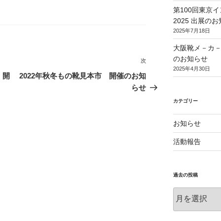
第100回東京
2025 出展の
2025年7月18日
大阪靴メ－カ
のお知らせ
次
次
2025年4月30日
の
 開
2022年秋冬もの靴見本市 開催のお知
投
らせ
稿
カテゴリー
お知らせ
活動報告
過去の投稿
過
去
の