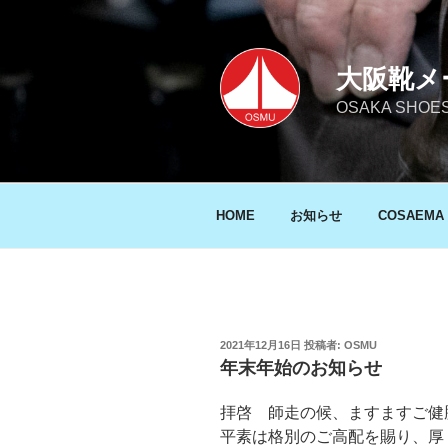
コ
ン
テ
大阪靴メ
ン
ツ
OSAKA SHO
へ
ス
キ
ッ
HOME
お知らせ
COSAEMA
プ
投
2021年12月16日
投稿者:
OSMU
稿
年末年始のお知らせ
日:
拝啓 師走の候、ますますご健
平素は格別のご高配を賜り、厚