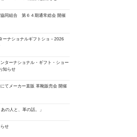
協同組合 第６４期通常総会 開催
ターナショナルギフトショ－2026
せ
京インターナショナル・ギフト・ショー
のお知らせ
にてメーカー直販 革靴販売会 開催
r ── あの人と、革の話。」
知らせ