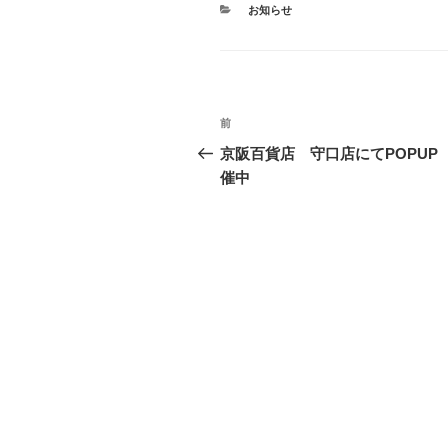
カ
お知らせ
テ
ゴ
リ
ー
投
前
前
稿
の
京阪百貨店 守口店にてPOPUP
投
催中
ナ
稿
ビ
ゲ
ー
シ
ョ
ン