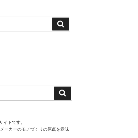
検
索
検
索
サイトです。
の靴メーカーのモノづくりの原点を意味