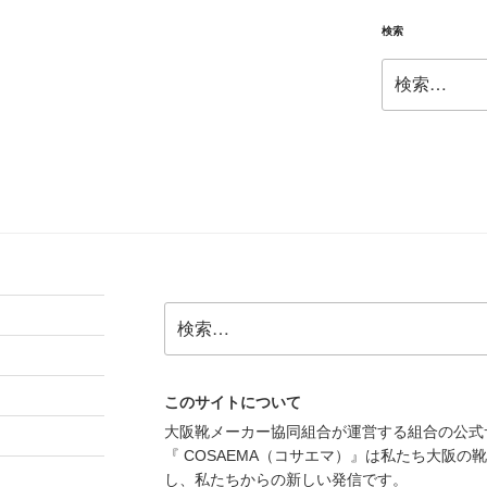
投
稿
検索
検
索:
検
索:
このサイトについて
大阪靴メーカー協同組合が運営する組合の公式
『 COSAEMA（コサエマ）』は私たち大阪
し、私たちからの新しい発信です。