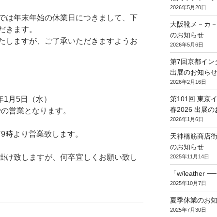
2026年5月20日
では年末年始の休業日につきまして、下
大阪靴メ－カ－
だきます。
のお知らせ
たしますが、ご了承いただきますようお
2026年5月6日
第7回京都イン
出展のお知ら
2026年2月16日
第101回 東
2年1月5日（水）
春2026 出展
までの営業となります。
2026年1月6日
前9時より営業致します。
天神橋筋商店街
のお知らせ
掛け致しますが、何卒宜しくお願い致し
2025年11月14日
「w/leathe
2025年10月7日
夏季休業のお
2025年7月30日