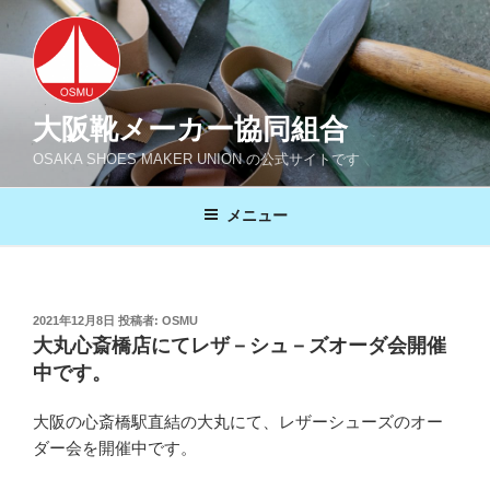
コ
ン
テ
ン
ツ
大阪靴メーカー協同組合
へ
OSAKA SHOES MAKER UNION の公式サイトです
ス
キ
メニュー
ッ
プ
投
2021年12月8日
投稿者:
OSMU
稿
大丸心斎橋店にてレザ－シュ－ズオーダ会開催
日:
中です。
大阪の心斎橋駅直結の大丸にて、レザーシューズのオー
ダー会を開催中です。