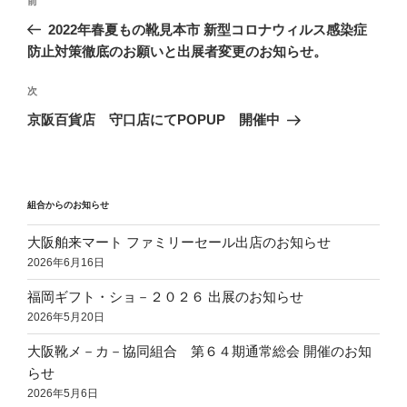
前
前
稿
の
2022年春夏もの靴見本市 新型コロナウィルス感染症
ナ
投
防止対策徹底のお願いと出展者変更のお知らせ。
ビ
稿
ゲ
次
次
の
ー
京阪百貨店 守口店にてPOPUP 開催中
投
シ
稿
ョ
ン
組合からのお知らせ
大阪舶来マート ファミリーセール出店のお知らせ
2026年6月16日
福岡ギフト・ショ－２０２６ 出展のお知らせ
2026年5月20日
大阪靴メ－カ－協同組合 第６４期通常総会 開催のお知
らせ
2026年5月6日