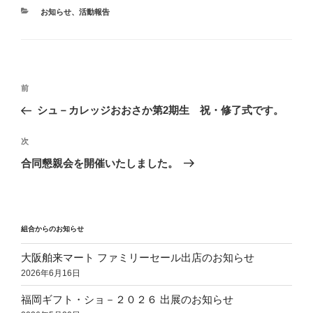
カ
お知らせ
、
活動報告
テ
ゴ
リ
ー
投
前
前
稿
の
シュ－カレッジおおさか第2期生 祝・修了式です。
ナ
投
ビ
稿
次
次
ゲ
の
合同懇親会を開催いたしました。
投
ー
稿
シ
ョ
組合からのお知らせ
ン
大阪舶来マート ファミリーセール出店のお知らせ
2026年6月16日
福岡ギフト・ショ－２０２６ 出展のお知らせ