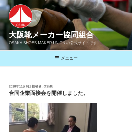
コ
ン
テ
ン
ツ
大阪靴メーカー協同組合
へ
OSAKA SHOES MAKER UNION の公式サイトです
ス
キ
メニュー
ッ
プ
投
2018年11月6日
投稿者:
OSMU
稿
合同企業面接会を開催しました。
日: