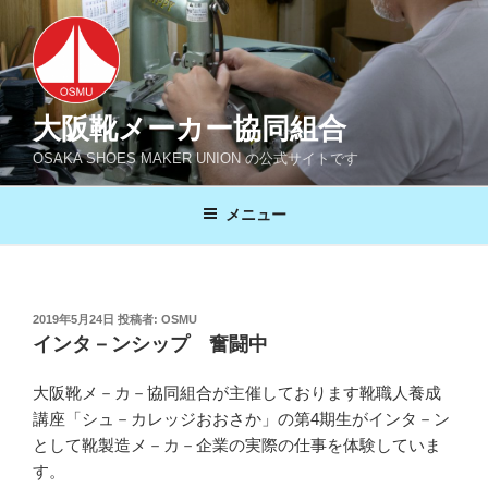
コ
ン
テ
ン
ツ
大阪靴メーカー協同組合
へ
OSAKA SHOES MAKER UNION の公式サイトです
ス
キ
メニュー
ッ
プ
投
2019年5月24日
投稿者:
OSMU
稿
インタ－ンシップ 奮闘中
日:
大阪靴メ－カ－協同組合が主催しております靴職人養成
講座「シュ－カレッジおおさか」の第4期生がインタ－ン
として靴製造メ－カ－企業の実際の仕事を体験していま
す。