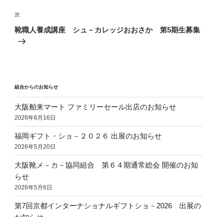
投
ビ
稿
次
次
ゲ
の
靴職人養成講座 シュ－カレッジおおさか 第5期生募集
投
ー
稿
シ
ョ
ン
組合からのお知らせ
大阪舶来マート ファミリーセール出店のお知らせ
2026年6月16日
福岡ギフト・ショ－２０２６ 出展のお知らせ
2026年5月20日
大阪靴メ－カ－協同組合 第６４期通常総会 開催のお知
らせ
2026年5月6日
第7回京都インターナショナルギフトショ－2026 出展の