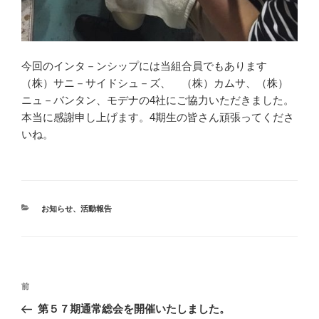
今回のインタ－ンシップには当組合員でもあります
（株）サニ－サイドシュ－ズ、 （株）カムサ、（株）
ニュ－バンタン、モデナの4社にご協力いただきました。
本当に感謝申し上げます。4期生の皆さん頑張ってくださ
いね。
カ
お知らせ
、
活動報告
テ
ゴ
リ
ー
投
前
前
稿
の
第５７期通常総会を開催いたしました。
ナ