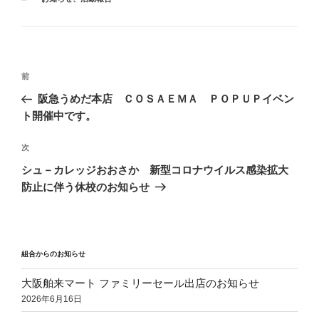
テ
ゴ
リ
ー
投
前
前
稿
の
阪急うめだ本店 ＣＯＳＡＥＭＡ ＰＯＰＵＰイベン
ナ
投
ト開催中です。
ビ
稿
ゲ
次
次
の
ー
シュ－カレッジおおさか 新型コロナウイルス感染拡大
投
シ
防止に伴う休校のお知らせ
稿
ョ
ン
組合からのお知らせ
大阪舶来マート ファミリーセール出店のお知らせ
2026年6月16日