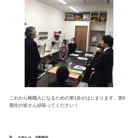
これから靴職人になるための第1歩がはじまります。第6
期生の皆さん頑張ってください！
カ
お知らせ
、
活動報告