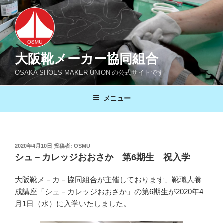
コ
ン
テ
ン
ツ
大阪靴メーカー協同組合
へ
OSAKA SHOES MAKER UNION の公式サイトです
ス
キ
メニュー
ッ
プ
投
2020年4月10日
投稿者:
OSMU
稿
シュ－カレッジおおさか 第6期生 祝入学
日:
大阪靴メ－カ－協同組合が主催しております、靴職人養
成講座「シュ－カレッジおおさか」の第6期生が2020年4
月1日（水）に入学いたしました。