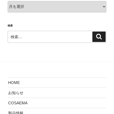
過
去
の
投
検索
稿
検
検
索
索:
HOME
お知らせ
COSAEMA
製品情報