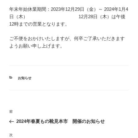
年末年始休業期間：2023年12月29日（金）～ 2024年1月4
日（木） 12月28日（木）は午後
12時までの営業となります。
ご不便をおかけいたしますが、何卒ご了承いただきます
ようお願い申し上げます。
カ
お知らせ
テ
ゴ
リ
ー
投
前
前
稿
の
2024年春夏もの靴見本市 開催のお知らせ
ナ
投
ビ
稿
次
次