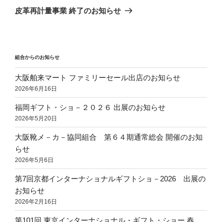
ゲ
の
皮革再計量事業 終了のお知らせ
投
ー
稿
シ
ョ
組合からのお知らせ
ン
大阪舶来マート ファミリーセール出店のお知らせ
2026年6月16日
福岡ギフト・ショ－２０２６ 出展のお知らせ
2026年5月20日
大阪靴メ－カ－協同組合 第６４期通常総会 開催のお知
らせ
2026年5月6日
第7回京都インターナショナルギフトショ－2026 出展の
お知らせ
2026年2月16日
第101回 東京インターナショナル・ギフト・ショー 春