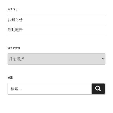
カテゴリー
お知らせ
活動報告
過去の投稿
過
去
の
投
検索
稿
検
検
索
索: