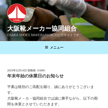
コ
ン
テ
ン
ツ
大阪靴メーカー協同組合
へ
OSAKA SHOES MAKER UNION の公式サイトです
ス
キ
メニュー
ッ
プ
投
2023年12月14日
投稿者:
OSMU
稿
年末年始の休業日のお知らせ
日:
平素は格別のご高配を賜り、誠にありがとうございま
す。
大阪靴メ－カ－協同組合では誠に勝手ながら、以下の期
間を休業とさせていただきます。