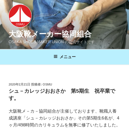
コ
ン
テ
ン
ツ
大阪靴メーカー協同組合
へ
OSAKA SHOES MAKER UNION の公式サイトです
ス
キ
メニュー
ッ
プ
投
2020年2月21日
投稿者:
OSMU
稿
シュ－カレッジおおさか 第5期生 祝卒業で
日:
す。
大阪靴メ－カ－協同組合が主催しております、靴職人養
成講座「シュ－カレッジおおさか」その第5期生6名が、4
ヶ月/498時間のカリキュラムを無事に修了いたしました。