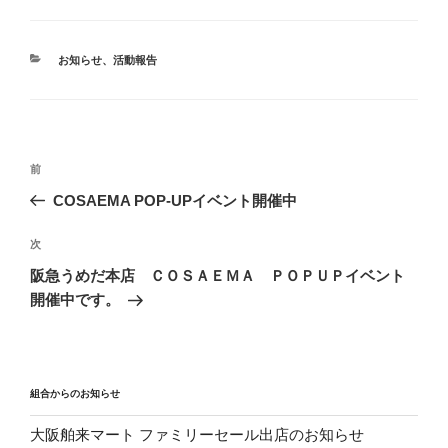
カ
お知らせ
、
活動報告
テ
ゴ
リ
ー
投
前
前
稿
の
COSAEMA POP-UPイベント開催中
ナ
投
ビ
稿
次
次
ゲ
の
阪急うめだ本店 ＣＯＳＡＥＭＡ ＰＯＰＵＰイベント
投
ー
開催中です。
稿
シ
ョ
ン
組合からのお知らせ
大阪舶来マート ファミリーセール出店のお知らせ