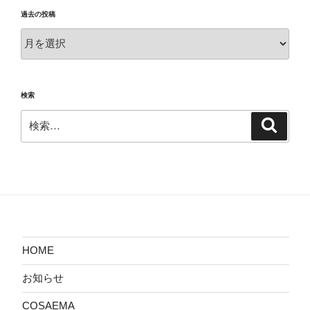
過去の投稿
過
去
の
投
検索
稿
検
検
索
索:
HOME
お知らせ
COSAEMA