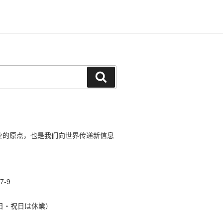
搜
索
造业的原点，也是我们向世界传递新信息
-9
（土・日・祝日は休業）