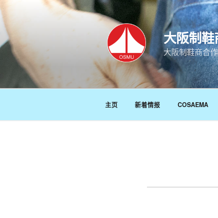
跳
至
内
大阪制鞋
容
大阪制鞋商合作
主页
新着情报
COSAEMA