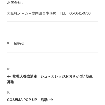
お問合せ：
大阪靴メ－カ－協同組合事務局 TEL 06-6641-0790
カ
お知らせ
テ
ゴ
リ
ー
投
前
前
稿
の
靴職人養成講座 シュ－カレッジおおさか 第4期生
ナ
投
募集
ビ
稿
ゲ
次
次
の
ー
COSEMA POP-UP 活动
投