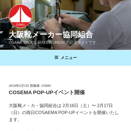
コ
ン
テ
ン
ツ
大阪靴メーカー協同組合
へ
OSAKA SHOES MAKER UNION の公式サイトです
ス
キ
メニュー
ッ
プ
投
2019年2月1日
投稿者:
OSMU
稿
COSEMA POP-UPイベント開催
日:
大阪靴メ－カ－協同組合は 2月16日（土）〜 2月17日
（日）の両日COSAEMA POP-UPイベントを開催いたし
ます。