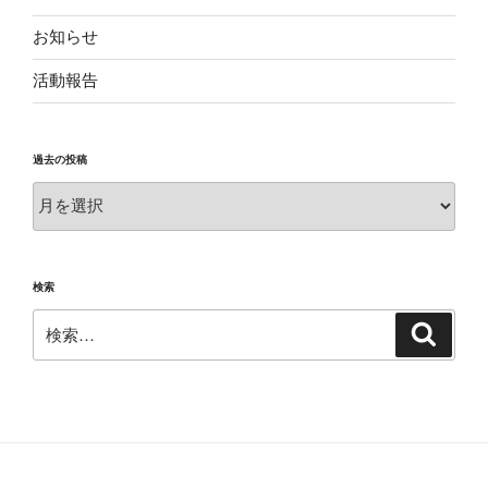
お知らせ
活動報告
過去の投稿
過
去
の
投
検索
稿
検
検
索
索: