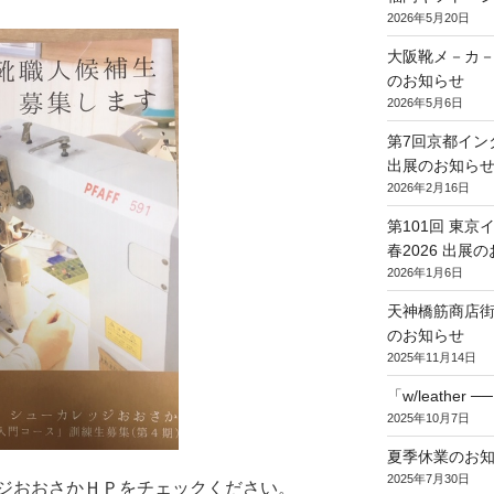
2026年5月20日
大阪靴メ－カ－
のお知らせ
2026年5月6日
第7回京都イン
出展のお知ら
2026年2月16日
第101回 東
春2026 出展
2026年1月6日
天神橋筋商店街
のお知らせ
2025年11月14日
「w/leathe
2025年10月7日
夏季休業のお
2025年7月30日
ジおおさかＨＰをチェックください。