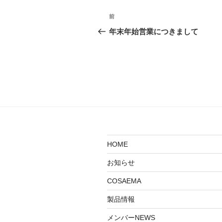
投
前
前
稿
の
年末年始営業につきまして
投
ナ
稿
ビ
ゲ
ー
シ
ョ
HOME
ン
お知らせ
COSAEMA
製品情報
メンバーNEWS