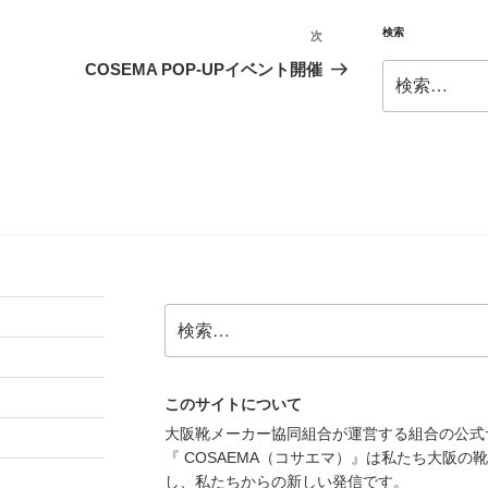
投
稿
検索
次
次
の
COSEMA POP-UPイベント開催
検
投
索:
稿
検
索:
このサイトについて
大阪靴メーカー協同組合が運営する組合の公式
『 COSAEMA（コサエマ）』は私たち大阪
し、私たちからの新しい発信です。