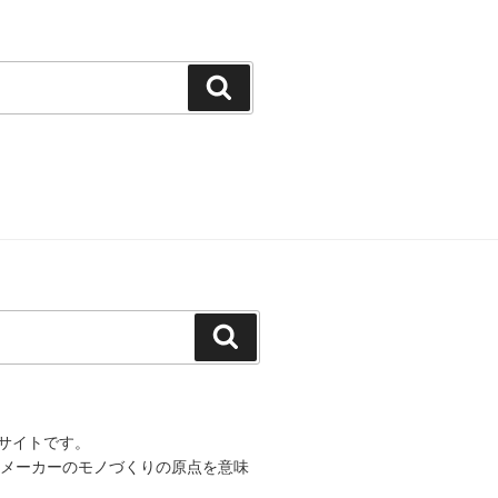
検
索
検
索
サイトです。
の靴メーカーのモノづくりの原点を意味