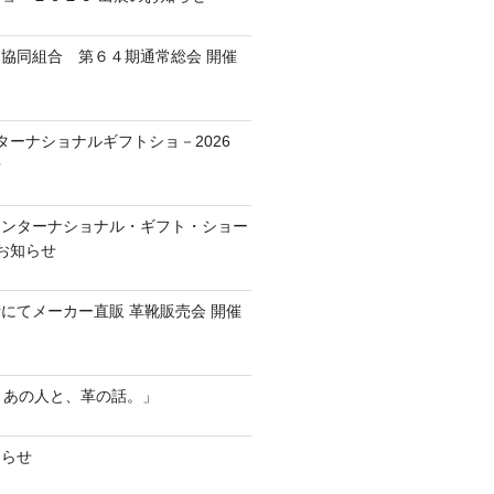
協同組合 第６４期通常総会 開催
ターナショナルギフトショ－2026
せ
京インターナショナル・ギフト・ショー
のお知らせ
にてメーカー直販 革靴販売会 開催
r ── あの人と、革の話。」
知らせ