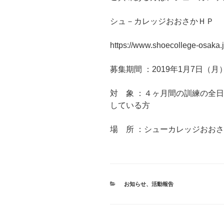
シュ－カレッジおおさかＨＰ
https://www.shoecollege-osaka.j
募集期間 ：2019年1月7日（月
対 象 ：４ヶ月間の訓練の全
している方
場 所 ：シューカレッジおおさか
カ
お知らせ
、
活動報告
テ
ゴ
リ
ー