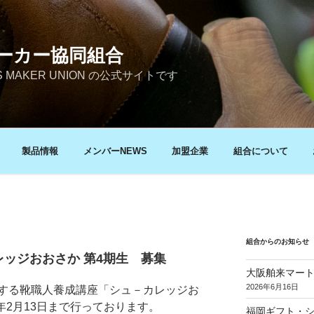
ーカー協同組合
ES MAKER UNION の公式サイトです
製品情報
メンバーNEWS
加盟企業
組合について
組合からのお知らせ
ッジおおさか 第4期生 募集
大阪舶来マート
2026年6月16日
する靴職人養成講座「シュ－カレッジお
年2月13日まで行っております。
福岡ギフト・シ