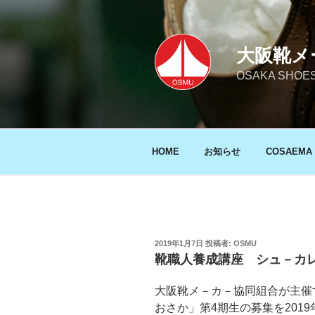
コ
ン
テ
大阪靴メ
ン
ツ
OSAKA SHO
へ
ス
キ
ッ
HOME
お知らせ
COSAEMA
プ
投
2019年1月7日
投稿者:
OSMU
稿
靴職人養成講座 シュ－カレ
日:
大阪靴メ－カ－協同組合が主催
おさか」第4期生の募集を2019